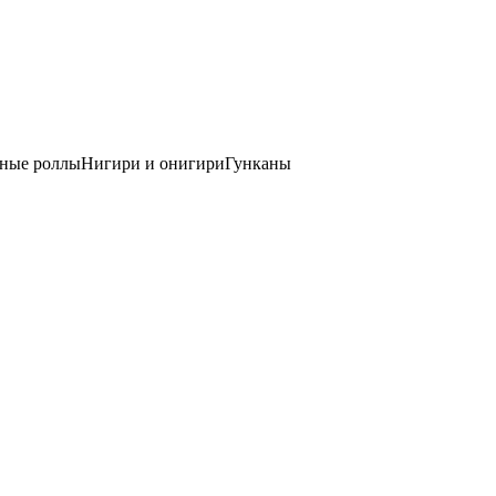
ные роллы
Нигири и онигири
Гунканы