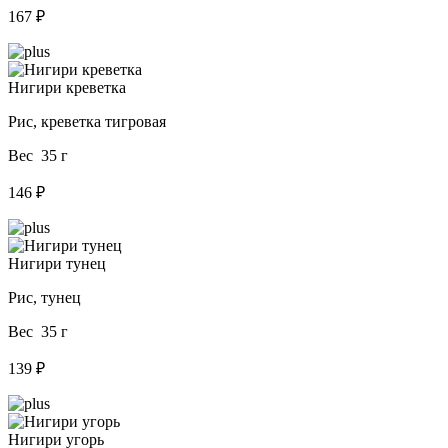
167 ₽
Нигири креветка
Рис, креветка тигровая
Вес 35 г
146 ₽
Нигири тунец
Рис, тунец
Вес 35 г
139 ₽
Нигири угорь