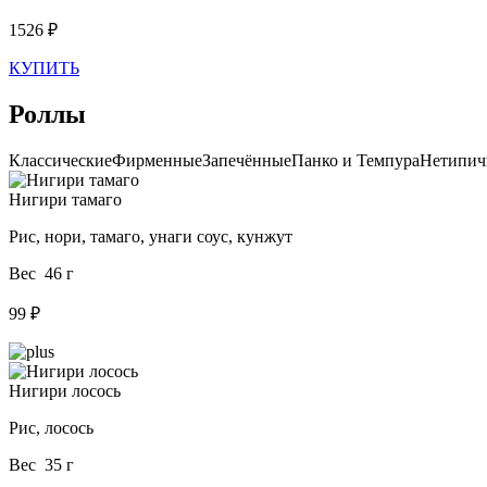
1526 ₽
КУПИТЬ
Роллы
Классические
Фирменные
Запечённые
Панко и Темпура
Нетипич
Нигири тамаго
Рис, нори, тамаго, унаги соус, кунжут
Вес 46 г
99 ₽
Нигири лосось
Рис, лосось
Вес 35 г